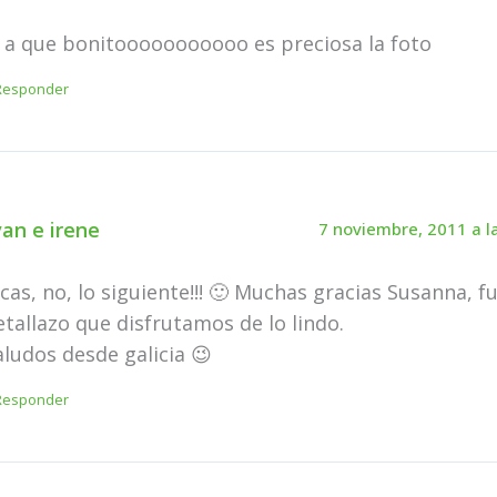
l a que bonitooooooooooo es preciosa la foto
Responder
van e irene
7 noviembre, 2011 a l
icas, no, lo siguiente!!! 🙂 Muchas gracias Susanna, f
etallazo que disfrutamos de lo lindo.
aludos desde galicia 😉
Responder