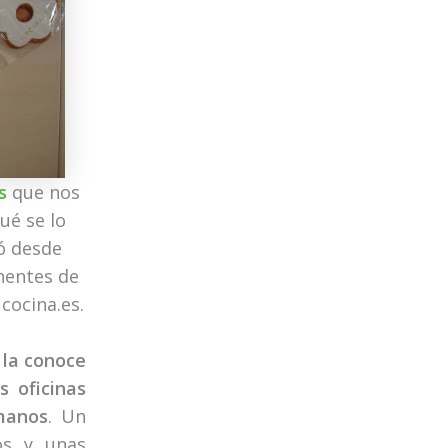
s
que nos
qué se lo
ó desde
nentes de
cocina.es.
la conoce
s oficinas
manos
. Un
os y unas