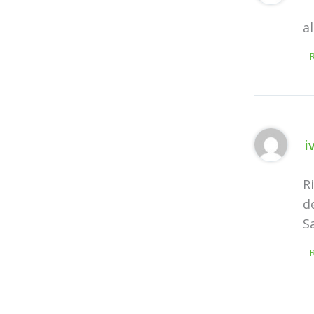
a
i
R
d
S