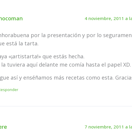
hocoman
4 noviembre, 2011 a l
nhorabuena por la presentación y por lo segurame
ue está la tarta.
aya «¡artistarta!» que estás hecha.
i la tuviera aquí delante me comía hasta el papel XD.
igue así y enséñamos más recetas como esta. Gracias
Responder
ere
7 noviembre, 2011 a l