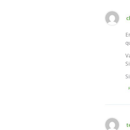
c
E
q
V
S
S
t