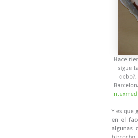
Hace tie
sigue t
debo?,
Barcelon
Intexmed
Y es que
en el fac
algunas 
bizcocho