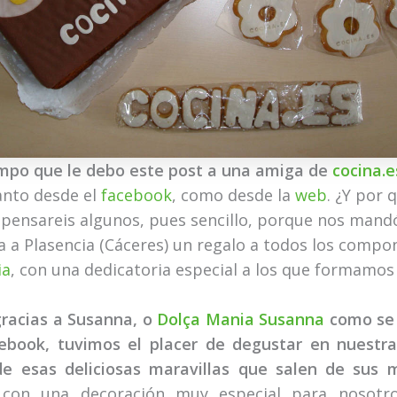
mpo que le debo este post a una amiga de
cocina.e
anto desde el
facebook
, como desde la
web
. ¿Y por 
 pensareis algunos, pues sencillo, porque nos mand
a a Plasencia (Cáceres) un regalo a todos los compo
ia
, con una dedicatoria especial a los que formamos 
gracias a Susanna, o
Dolça Mania Susanna
como se 
ebook, tuvimos el placer de degustar en nuestra
de esas deliciosas maravillas que salen de sus 
 con una decoración muy especial para nosotr