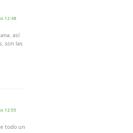
as 12:48
ana, así
, son las
as 12:55
ue todo un