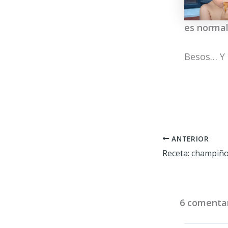
es norma
Besos… Y 
ANTERIOR
Receta: champiñ
6 comentar