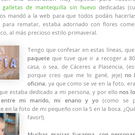
s
galletas de mantequilla sin huevo
dedicadas (cu
os mandó a la web para que todos podáis hacerlas
 para rematar, estaba adornado con flores come
co, al más precioso estilo primaveral.
Tengo que confesar en estas líneas, qu
paquete
que tuve que ir a recoger a 8
casa, o sea, de Cáceres a Plasencia, (es
porque creo que me lo gané, jeje)
no 
oficina
, ya que como se ve en la foto, er
que estaba dedicado a mi persona, y por ello
nos l
 entre mi marido, mi enano y yo
(como se p
e en la foto de mi pequeño con la S en la boca. ¿Qué
favor!).
Muchas gracias Susanna, con persona