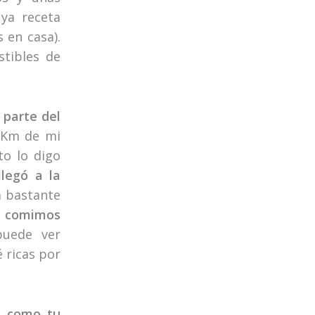
ya receta
 en casa).
stibles de
e
parte del
0Km de mi
to lo digo
llegó a la
a bastante
o comimos
uede ver
 ricas por
s como tu