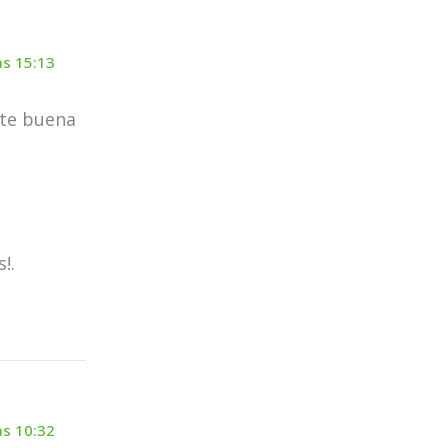
as 15:13
nte buena
!.
as 10:32