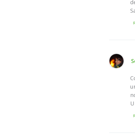
d
S
S
C
u
n
U