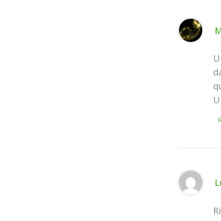
U
d
q
U
L
R