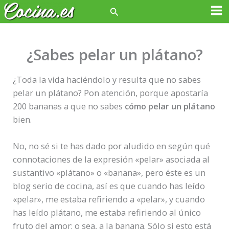
Ir
Buscar
Ma
al
contenido
Me
¿Sabes pelar un plátano?
¿Toda la vida haciéndolo y resulta que no sabes
pelar un plátano? Pon atención, porque apostaría
200 bananas a que no sabes
cómo pelar un plátano
bien.
No, no sé si te has dado por aludido en según qué
connotaciones de la expresión «pelar» asociada al
sustantivo «plátano» o «banana», pero éste es un
blog serio de cocina, así es que cuando has leído
«pelar», me estaba refiriendo a «pelar», y cuando
has leído plátano, me estaba refiriendo al único
fruto del amor; o sea, a la banana. Sólo si esto está