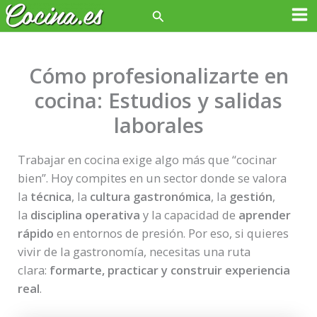
Ir
Buscar
Ma
al
contenido
Me
Cómo profesionalizarte en
cocina: Estudios y salidas
laborales
Trabajar en cocina exige algo más que “cocinar
bien”. Hoy compites en un sector donde se valora
la
técnica
, la
cultura gastronómica
, la
gestión
,
la
disciplina operativa
y la capacidad de
aprender
rápido
en entornos de presión. Por eso, si quieres
vivir de la gastronomía, necesitas una ruta
clara:
formarte, practicar y construir experiencia
real
.