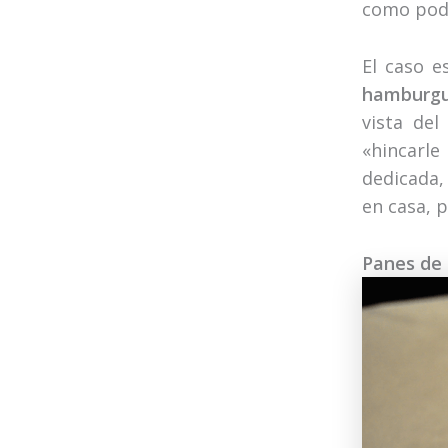
como podé
El caso e
hamburgu
vista de
«hincarle
dedicada,
en casa, 
Panes de