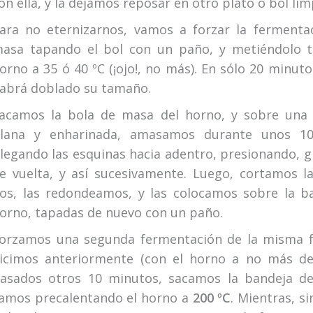
on ella, y la dejamos reposar en otro plato o bol lim
ara no eternizarnos, vamos a forzar la fermenta
asa tapando el bol con un paño, y metiéndolo t
orno a 35 ó 40 ºC (¡ojo!, no más). En sólo 20 minuto
abrá doblado su tamaño.
acamos la bola de masa del horno, y sobre una s
lana y enharinada, amasamos durante unos 1
legando las esquinas hacia adentro, presionando, g
e vuelta, y así sucesivamente. Luego, cortamos 
os, las redondeamos, y las colocamos sobre la b
orno, tapadas de nuevo con un paño.
orzamos una segunda fermentación de la misma 
icimos anteriormente (con el horno a no más de 
asados otros 10 minutos, sacamos la bandeja de
amos precalentando el horno a
200 ºC
. Mientras, si