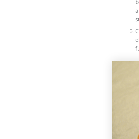
b
a
s
C
d
f