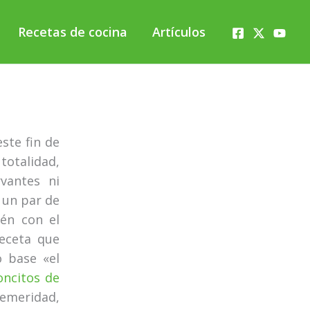
Recetas de cocina
Artículos
ste fin de
totalidad,
vantes ni
un par de
ién con el
receta que
o base «el
oncitos de
temeridad,