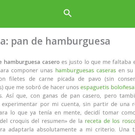
Buscar
ta: pan de hamburguesa
e hamburguesa casero
es justo lo que me faltaba e
para componer unas
hamburguesas caseras
en su 
on filetes de carne picada de pavo (sin conser
s) que me sobró de hacer unos
espaguetis boloñesa
s. Así que, con ganas de pan casero, pero tamb
experimentar por mi cuenta, sin partir de una 
ara lo que ya tenía en mente, decidí tomar com
del croquis del resumen» de la
receta de los rosc
ara adaptarla absolutamente a mi criterio. Una 