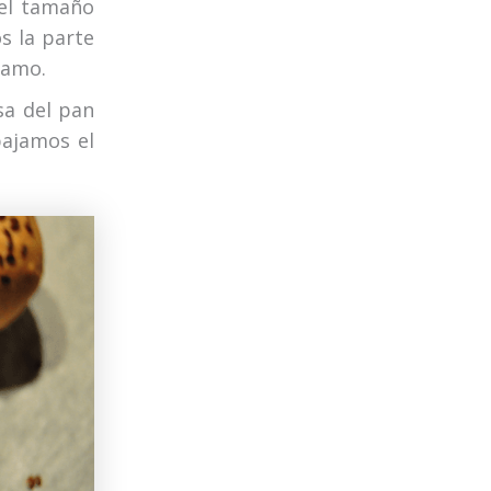
 el tamaño
 la parte
samo.
sa del pan
ajamos el