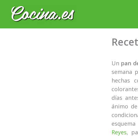
Ir
al
contenido
Rece
Un
pan d
semana 
hechas c
colorante
días ante
ánimo de 
condicion
esquema 
Reyes
, p