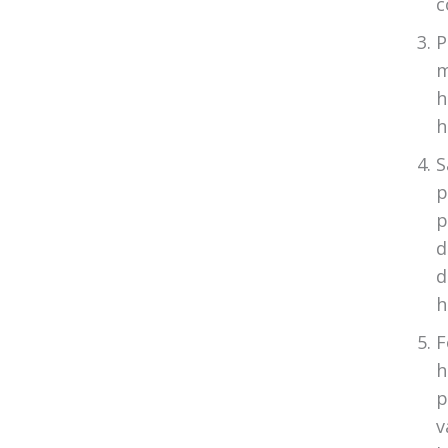
c
P
m
h
h
S
p
p
d
d
h
F
h
p
v