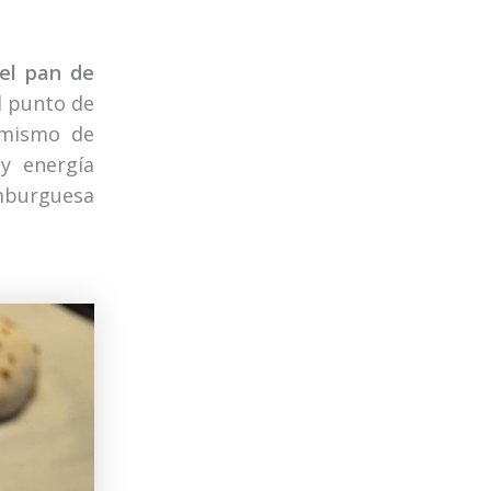
el pan de
l punto de
o mismo de
 y energía
amburguesa