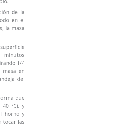
pio.
ción de la
odo en el
s, la masa
uperficie
0 minutos
irando 1/4
la masa en
andeja del
forma que
40 ºC), y
l horno y
n tocar las