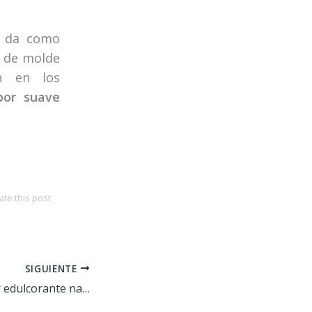
a da como
n de molde
n en los
bor suave
ate this post
SIGUIENTE
La Stevia, el mejor edulcorante natural