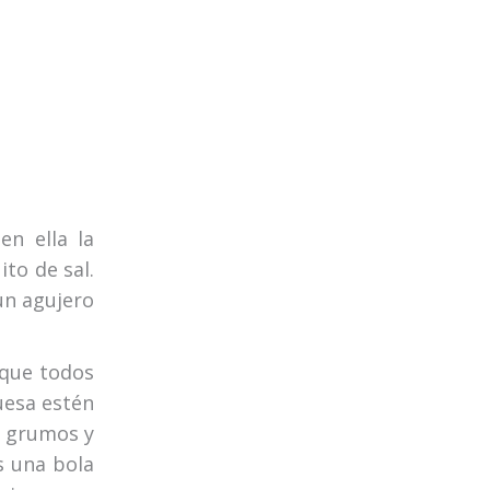
en ella la
ito de sal.
un agujero
 que todos
uesa estén
a grumos y
s una bola