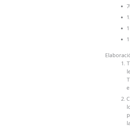
7
1
1
1
Elaboraci
T
l
T
e
C
l
p
l