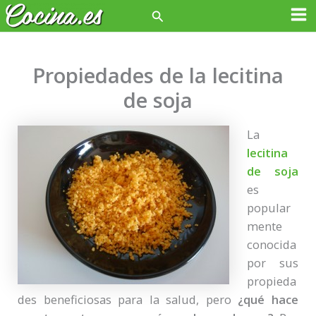
Ir
Buscar
Ma
al
contenido
Me
Propiedades de la lecitina
de soja
La
lecitina
de soja
es
popular
mente
conocida
por sus
propieda
des beneficiosas para la salud, pero
¿qué hace