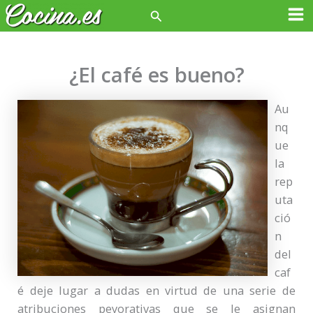
Ir
Buscar
Ma
al
contenido
Me
¿El café es bueno?
Au
nq
ue
la
rep
uta
ció
n
del
caf
é deje lugar a dudas en virtud de una serie de
atribuciones peyorativas que se le asignan