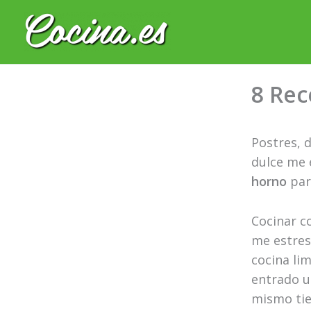
Ir
al
contenido
8 Rec
Postres, 
dulce me 
horno
par
Cocinar c
me estresa
cocina li
entrado un
mismo tie