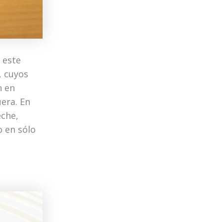
 este
, cuyos
n en
era. En
eche,
o en sólo