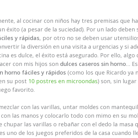
ente, al cocinar con niños hay tres premisas que h
n éxito (a pesar de la suciedad). Por un lado deben 
ciles y rápidas
, por otro no se deben usar utensilio
vertir la diversión en una visita a urgencias y si a
ina es dulce, el éxito está asegurado. Por ello, algo
acer con mis hijos son
dulces caseros sin horno
… Es
n horno fáciles y rápidos
(como los que Ricardo ya 
 en su post
10 postres en microondas
) son, sin luga
uego favorito.
mezclar con las varillas, untar moldes con mantequil
 con las manos y colocarlo todo con mimo en su mo
 chupar las varillas o rebañar con el dedo la masa 
 es uno de los juegos preferidos de la casa cuando lle