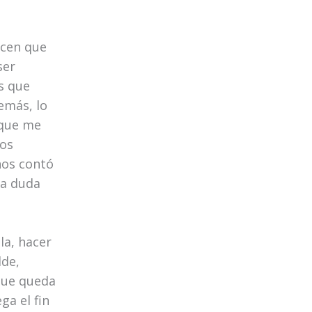
acen que
ser
s que
demás, lo
 que me
os
nos contó
r a duda
la, hacer
lde,
que queda
ga el fin