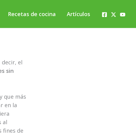
Recetas de cocina
Artículos
decir, el
es sin
(y que más
r en la
iera
 al
 fines de