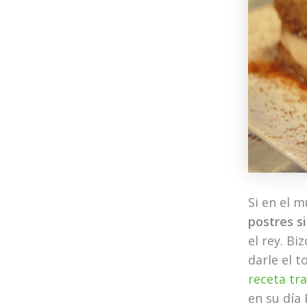
Si en el m
postres s
el rey. B
darle el t
receta tra
en su día