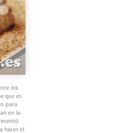
ntre los
se que es
vo para
zan en la
presentó
a hacer el