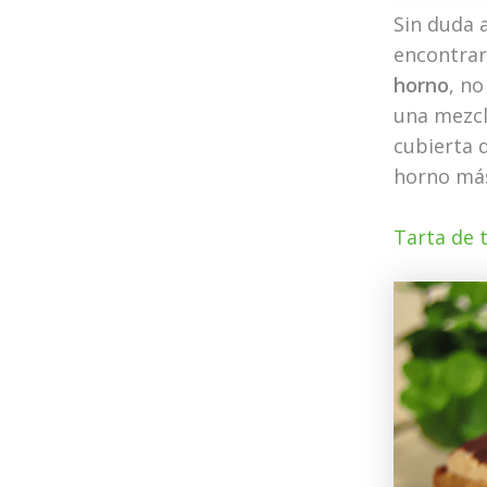
Sin duda 
encontrar 
horno
, n
una mezcla
cubierta d
horno más
Tarta de 