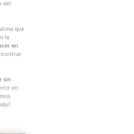
o del
latina que
n la
acer en
encontrar
r sin
ertir en
omos
ndo?