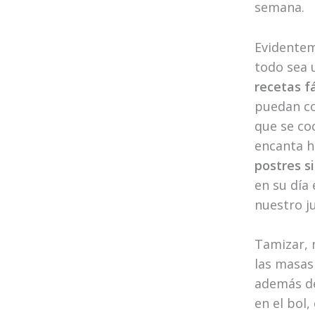
semana.
Evidentem
todo sea u
recetas fá
puedan con
que se coc
encanta h
postres si
en su día
nuestro j
Tamizar, 
las masas
además de
en el bol,