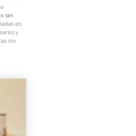
no
s sin
añadas en
sario) y
tas sin