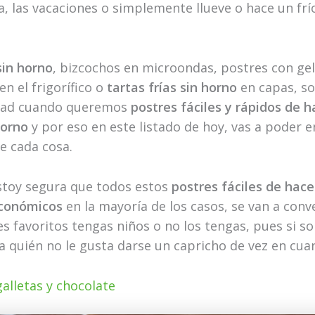
, las vacaciones o simplemente llueve o hace un frí
sin horno
, bizcochos en microondas, postres con ge
en el frigorífico o
tartas frías sin horno
en capas, so
idad cuando queremos
postres fáciles y rápidos de h
horno
y por eso en este listado de hoy, vas a poder 
e cada cosa.
stoy segura que todos estos
postres fáciles de hace
económicos
en la mayoría de los casos, se van a conv
es favoritos tengas niños o no los tengas, pues si s
¿a quién no le gusta darse un capricho de vez en cua
galletas y chocolate