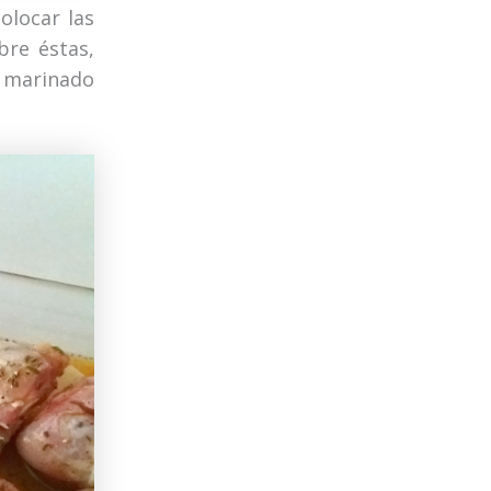
olocar las
bre éstas,
l marinado