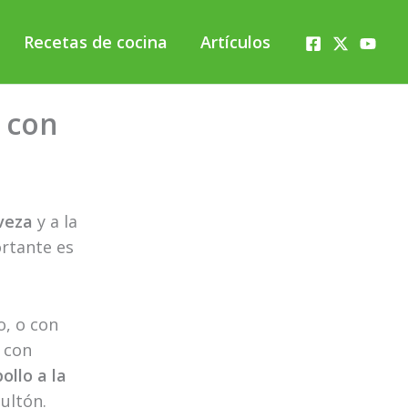
Recetas de cocina
Artículos
o con
rveza
y a la
ortante es
o, o con
 con
pollo a la
sultón.