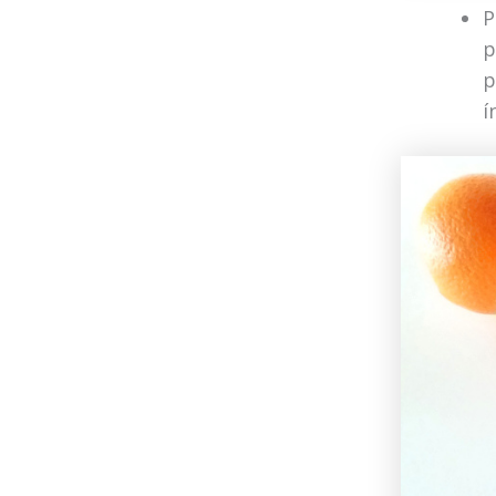
P
p
p
í