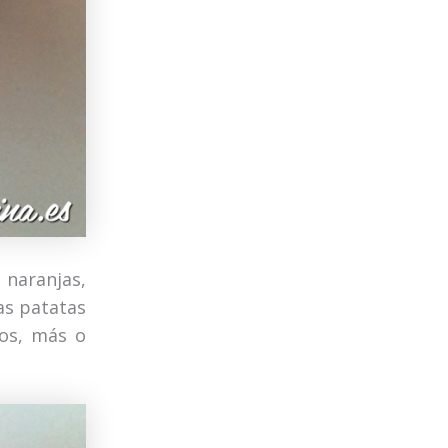
 naranjas,
as patatas
tos, más o