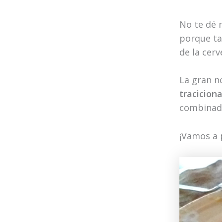
No te dé 
porque ta
de la cer
La gran n
traciciona
combinado
¡Vamos a p