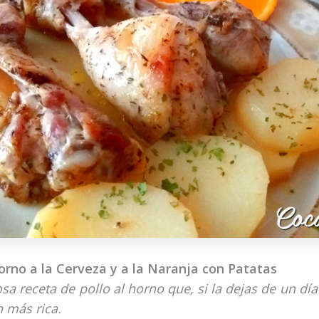
Horno a la Cerveza y a la Naranja con Patatas
a receta de pollo al horno que, si la dejas de un día
 más rica.