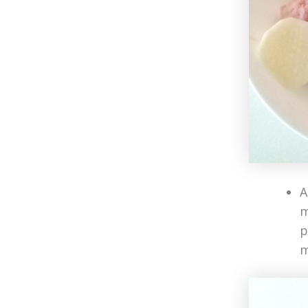
A
m
p
m