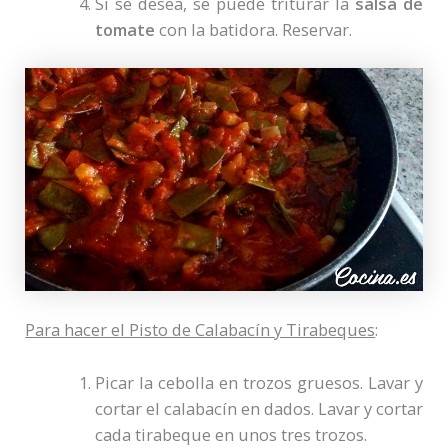
Si se desea, se puede triturar la
salsa de
tomate
con la batidora. Reservar.
Para hacer el Pisto de Calabacín y Tirabeques
:
Picar la cebolla en trozos gruesos. Lavar y
cortar el calabacín en dados. Lavar y cortar
cada tirabeque en unos tres trozos.