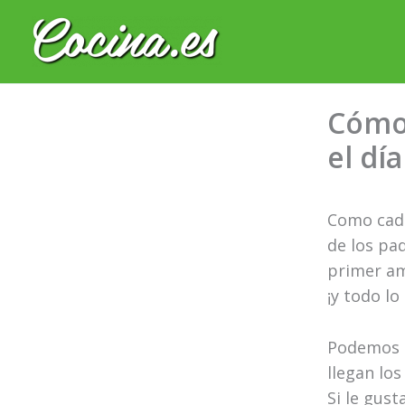
Ir
al
contenido
Cómo 
el dí
Como cada
de los pa
primer am
¡y todo l
Podemos c
llegan los
Si le gust