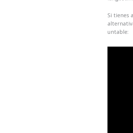
Si tienes
alternativ
untable: