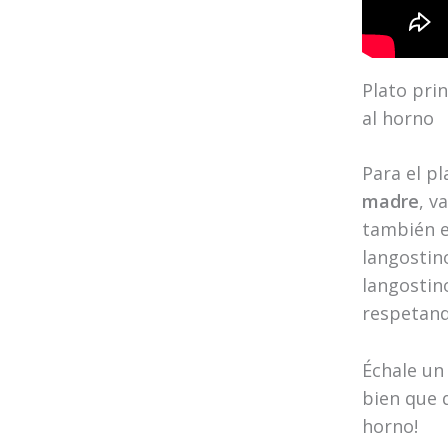
Plato pri
al horno
Para el pl
madre
, v
también e
langostino
langostino
respetand
Échale un 
bien que 
horno!