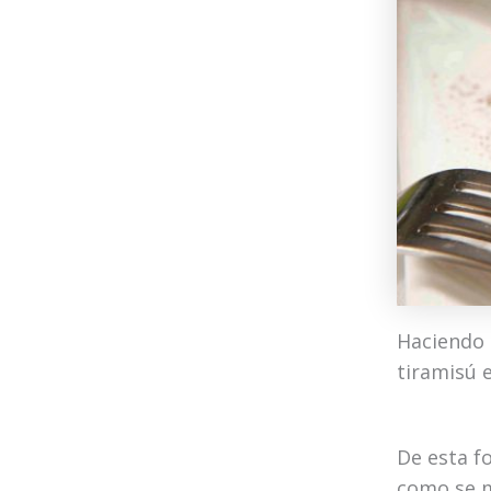
Haciendo e
tiramisú e
De esta fo
como se m