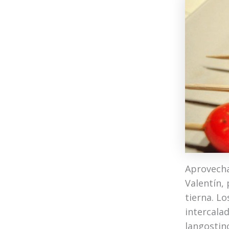
Aprovecha
Valentín,
tierna. Lo
intercala
langostin