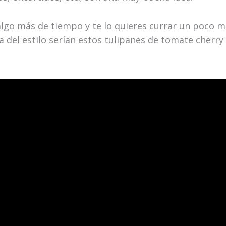
 algo más de tiempo y te lo quieres currar un poco m
a del estilo serían estos tulipanes de tomate cherry