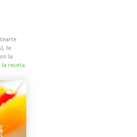
ntearte
), te
on la
s
la receta
.