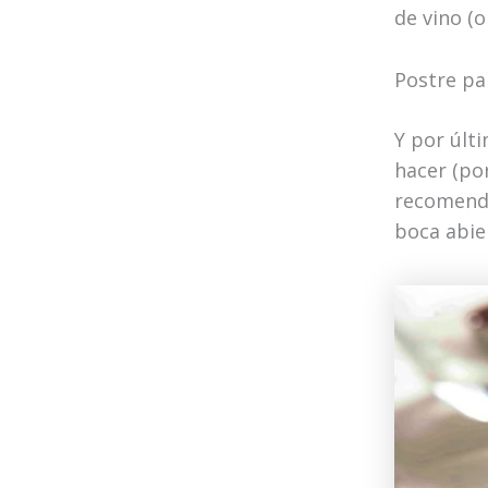
de vino (o
Postre pa
Y por últ
hacer (po
recomenda
boca abie